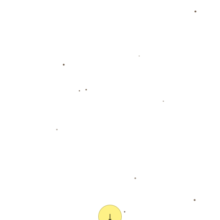
姓名
电话
邮箱
内容
提交