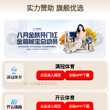
约基奇27+20+10穆雷压哨绝杀 掘金险胜湖人2-
0
发布时间：2026-04-30 01:20:14