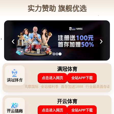
梦回巅峰！哈登时隔7年再砍45分 历史最长纪
录
发布时间：2026-04-30 01:20:14