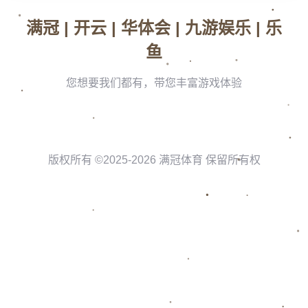
哈登的复苏并非偶然。在强大的对手面前，他展现出了令人
惊叹的进攻技巧和精准的投篮能力。不论是突破上篮，还是
远投三分，哈登都游刃有余。这场比赛中，他不仅完成了个
人得分任务，还积极参与了团队配合，助攻队友。这样的表
现，仿佛将我们带回了他辉煌的巅峰时期。
值得一提的是，哈登在过去的七年中经历了不少起伏，从面
对伤病困扰到球队战绩波动，他的职业生涯充满了挑战。然
而，这场45分的比赛让他重新找回了自信，也向世人证明了
他的球技依然处在顶尖水平。对于球迷而言，这场比赛无疑
是一次视觉盛宴，更让大家期待着哈登未来的表现。
#### 记录的背后
值得注意的是，哈登的45分不仅是个人的高光时刻，也是历
史上的一次伟大里程碑。根据统计数据，这位超巨成为了