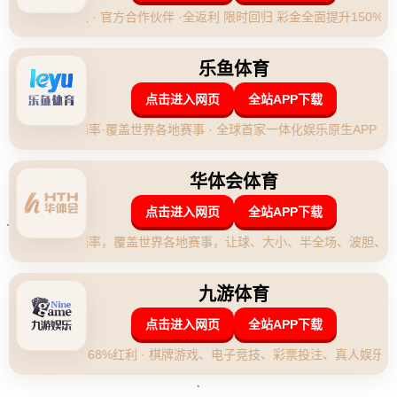
### 梦回巅峰！哈登时隔7年再砍45分 历史最长纪录
在近期的一场NBA比赛中，**詹姆斯·哈登**以令人瞩目的
表现让篮球迷们重温了他的辉煌岁月——他在比赛中独揽45
分，时隔7年重返得分巅峰。这一成就不仅刷新了他个人的
得分记录，更在历史上留下了深刻的印记，让球迷们为之欢
呼，也让篮球的热情再次点燃。
#### 哈登的辉煌回归