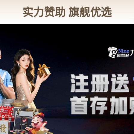
闻中心
联系方式