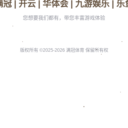
卡三双步行者终结76人连胜 爵士送奇才7
发布时间：2026-04-30 01:20:14
连败**的新闻在篮球迷中掀起了轩然大波。这一场比赛不仅仅是榜单上的变