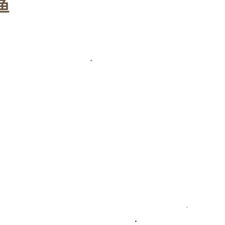
连败
化，更是球队在赛季中表现的缩影。本文将深入剖析这两场焦点