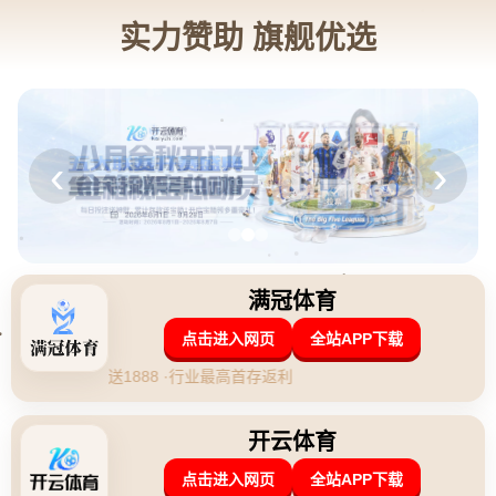
斯卢茨基：德比赛果将直接影响本赛季中超冠
军归属
发布时间：2026-04-30 01:20:14