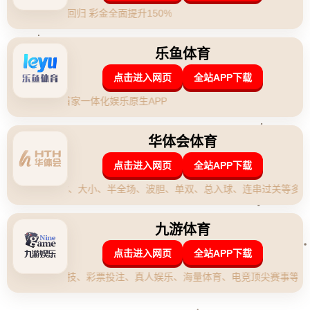
**斯卢茨基：德比赛果将直接影响本赛季中超冠军归属**
在竞争激烈的中国足球超级联赛中，冠军的争夺从来没有像
现在这样扣人心弦。而在这一过程中，斯卢茨基的一番话引
起了广泛关注。他指出，接下来的一场德比战，其赛果将对
本赛季中超冠军归属产生直接影响。那么，这场德比为何如
此重要？本文将对此进行深入探讨。
**德比战的重要性**