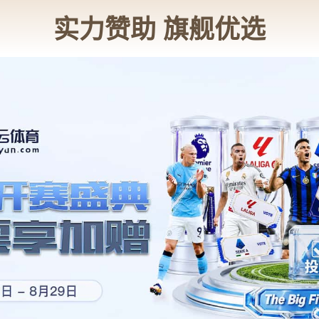
闻中心
联系方式