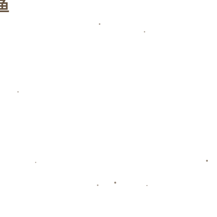
一些
星**林书豪**在一次采访中，给了年轻球员**崔永熙**
策。
起之秀，自然会受到林书豪的关注与支持。对于崔永熙而言，