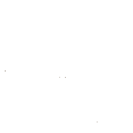
姓名
电话
邮箱
内容