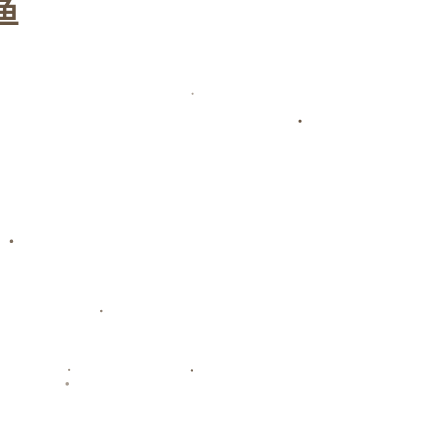
士第3
洛杉矶湖人*凭借其强大的吸引力占据全美直播场次的榜首，