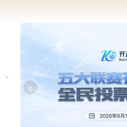
首页
公司简介
产品中心
新