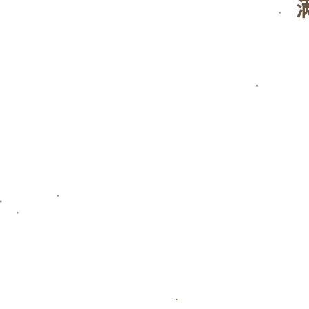
德
**篮球赛季迎来激动人心的对决：骑士终结公牛三连胜**
*德罗赞21+8，斯特鲁斯26分*
在一场引人注目的比赛中，骑士队凭借出色的表现，成功终