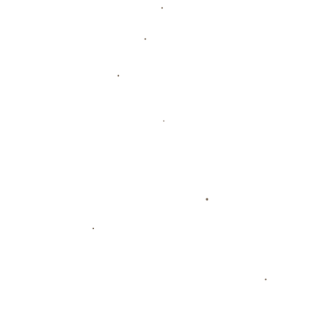
赛成为球迷们津津乐道的话题。这一战不仅是双方竞技水平