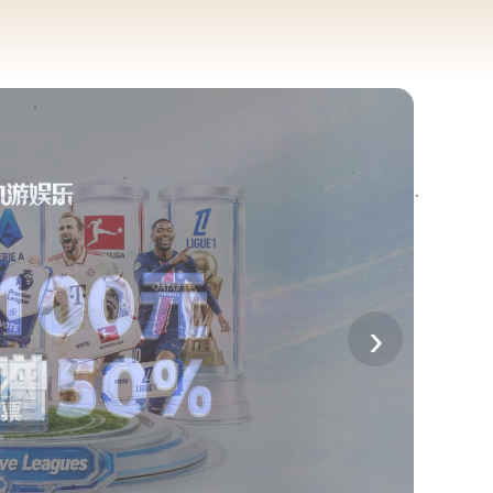
021-6375105
admin@new-haixing.com