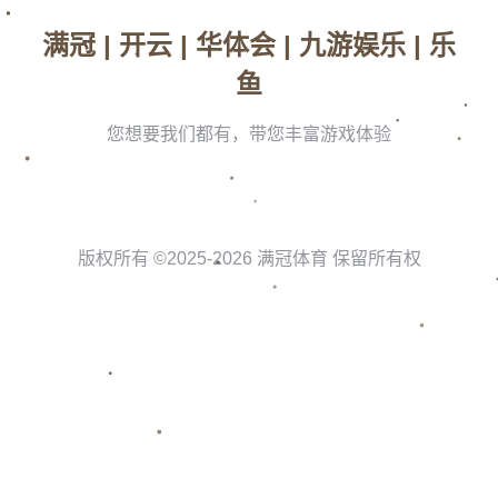
#### 2. **老崔的个人职业生涯**