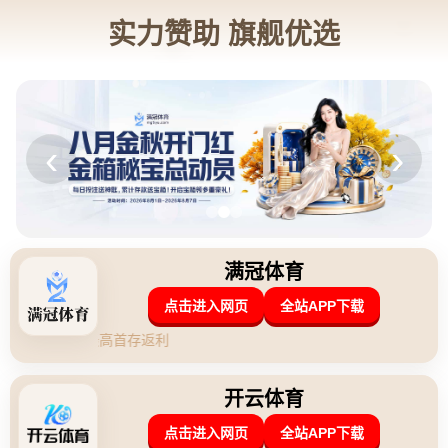
绝版发布会！滕哈赫：本赛季曼联有5次捧杯
机会
发布时间：2026-04-30 01:20:14