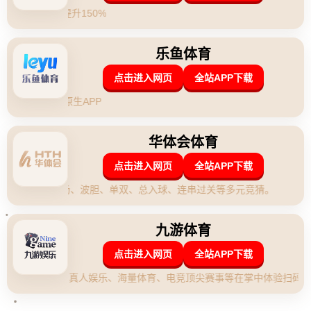
在当今竞争激烈的足球界，每一个赛季的开端都如同战鼓擂
响，吸引着全球无数球迷的目光。而对于**曼联**这样的豪
门俱乐部来说，新一季的征程不仅是对荣誉的追求，更是对
历史的复刻和超越。滕哈赫以一场“绝版发布会”宣布本赛季
曼联有5次捧杯机会的壮志雄心，这一信息迅速成为媒体和
球迷热议的焦点。
**曼联**，这支拥有120多年历史的豪门球队，近期在足球
界的表现可圈可点。自从滕哈赫执掌后，这位荷兰教头以其
独到的执教理念和战术设计，逐步重塑曼联的战斗力。他的
目标不仅仅是单一赛事的突破，而是多线争冠，将“曼联精
神”再一次带到巅峰。
滕哈赫的信心并非空穴来风。首先，他对球队的整体调整无
疑是捧杯的关键。通过对球员结构的优化和战术的调整，曼