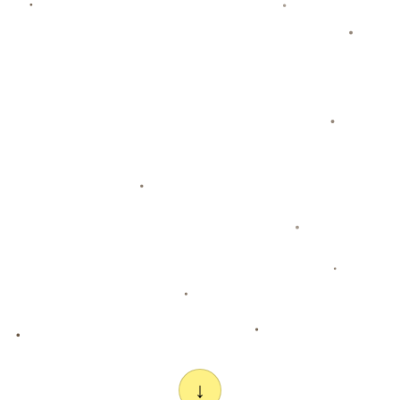
姓名
电话
邮箱
内容
提交
Copyright 2024
海星体育直播-海星直播 足球视频直播 免费