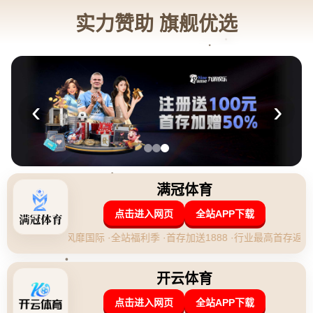
前七联赛场均运动战创造机会榜：德布劳内居
首
发布时间：2026-04-30 01:20:14