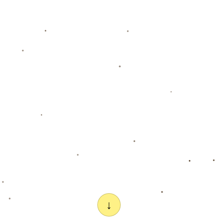
电话
邮箱
内容
提交
Copyright 2024
海星体育直播-海星直播 足球视频直播 免费