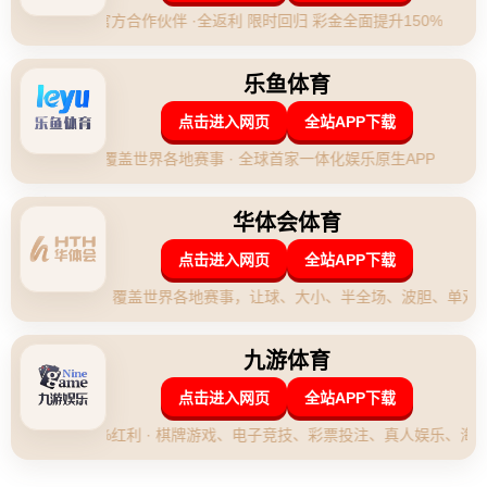
在各大体育联赛中，球星们不仅以非凡的技术和出色的表现
赢得了无数球迷的心，还缔造了一项又一项令人瞩目的记
录。然而，在这个光辉璀璨的舞台上，有些记录的达成显得
尤为艰难，超越这些记录的球员也显得格外卓越。本文将深
入探讨一些杰出球星的记录，并试图回答“哪项记录最难”这
一问题。
## 球星纪录概述