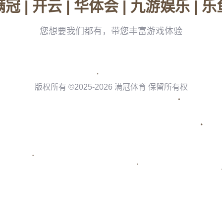
再冲世界杯要有稳妥战略 争小组前2名
发布时间：2026-04-30 01:20:14
再次面临冲击世界杯的挑战。**在过去的比赛中，国足的表现常常让球迷们
争取小组前两名并不现实。