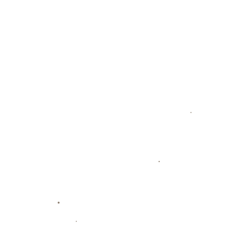
仍有差距**。因此，国足需要制定一个切实可行的战略，以确保在比赛中