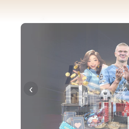
首页
公司简介
产品中心
新