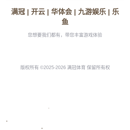
的弱点——边路防守漏洞。通过两翼的快速推进和中路有效
的渗透，波鸿连续创造了破门机会。值得注意的是，这样的
打法并非波鸿的传统风格，这种“非典型”战术让圣保利措手
不及。这一胜利，也让波鸿在积分榜上的位置更加稳固。
### **圣保利的失利背后：防守与反击进退失据**
圣保利在赛前被寄予厚望，尤其是在此前几轮联赛中他们表
现不俗，逆风翻盘的能力令人称道。然而，本场比赛他们在