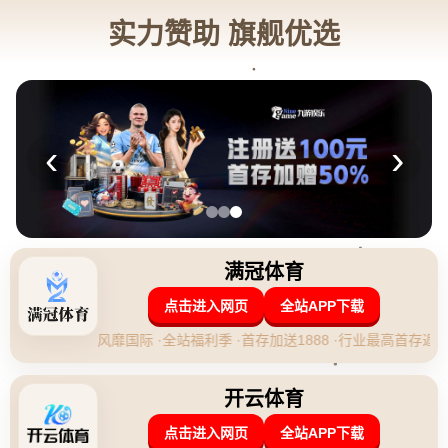
欧冠：晋级16强 利物浦队2-1里尔队.
发布时间：2026-04-30 01:20:14
**欧冠16强：利物浦2-1逆转里尔，荣耀与挑战并存**