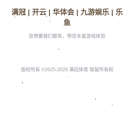
瓜迪奥拉的球队以其快速、高效的传球和严格的防守体系著
称。而在这样一个体系中，沃克始终扮演着不可或缺的角
色。他以其卓越的速度和出色的防守能力，成为了防线上一
道坚固的堡垒。*沃克的经验和判断能力*，无疑是瓜迪奥拉
战术计划中的关键部分。
**沃克在曼城的表现**并不仅仅依赖于个人能力。瓜迪奥拉
在采访中提到，“沃克不仅是一名出色的运动员，更是一个
团队领袖。”这句话不难看出，主帅对沃克的看重不仅在于
场上的表现，更在于他对整个团队的影响。案例显示，在对
阵强队时，沃克多次担任关键位置，完成了他作为后卫的职