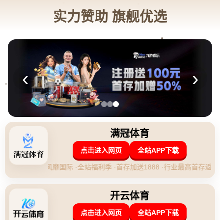
詹杜库都是全明星首发，却可能无法成为队
友？.
发布时间：2026-04-30 01:20:14