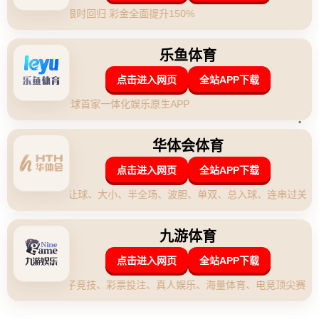
**开瓶器，姆巴佩本赛季已经在10场比赛中为皇马首开记录
**
在足球世界里，每一个进球都是打开胜利大门的钥匙，而为
球队首开记录的进球，则如同一个**开瓶器**，将比赛的激
情与可能性一一释放。这个赛季，皇马的新星**基利安·姆
巴佩**再次展现出其不可思议的速度和射门能力，成为球场
上无可争议的焦点与球队的进攻利器。在本赛季的比赛中，
姆巴佩已在10场比赛中为皇马率先得分，使得“开瓶器”这个
称号当之无愧。