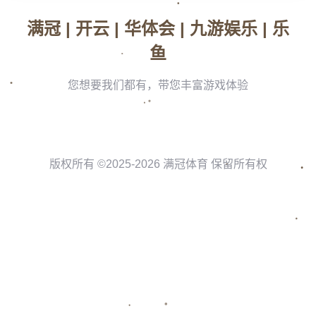
入，中场是竞争最激烈的战场之一。塞瓦略斯于2017年从皇
家贝蒂斯转会而来，许多人对他寄予厚望。然而，现实是，
在这样的巨型俱乐部里，每个球员都需要不停地证明自己，
特别是对于一个年轻且经验有限的球员来说，更是如此。
尽管**塞瓦略斯**的技术能力和控球能力受到认可，他在皇
马的比赛时间却显得捉襟见肘。出场时间的不稳定让他很难
在球队中找到一席之地，也让他的职业发展受到极大的限
制。这种情况就像把一位有潜力的艺术家置于一个豪华封闭
的环境中，他被框定在某个角色里，却难以实现自我的突
破。
**“金色牢笼”的现实困境**