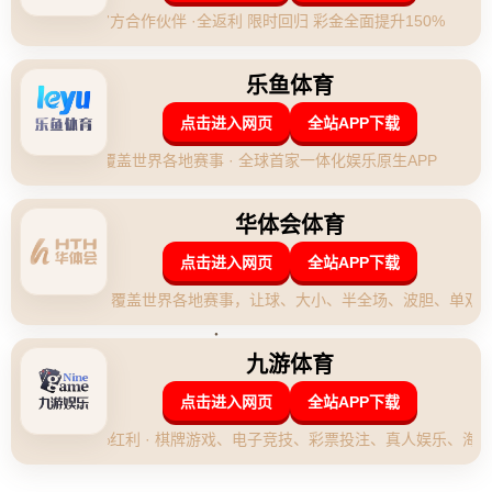
在现代足球界，职业球员在顶尖俱乐部的生涯看似光鲜，却
常常受到角色定位的束缚。以皇家马德里中场球员丹尼·塞
瓦略斯（Dani Ceballos）为例，他就像被“困在金色牢笼”
中，未能充分展现自己的潜力。这篇文章将探讨塞瓦略斯在
皇马的境遇，以及这对他个人发展和职业生涯的影响。
**塞瓦略斯的角色局限**
在皇家马德里，阵容中星光熠熠，世界级球员如潮水般涌