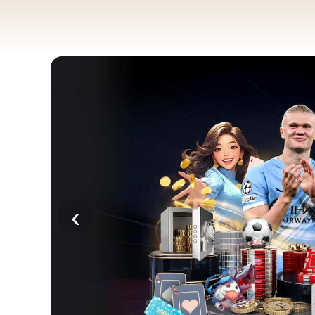
首页
公司简介
产品中心
新