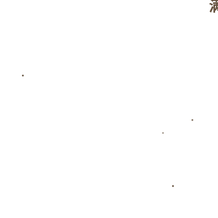
阿尔巴谈
**阿尔巴谈欧冠0-4利物浦：对我来说，比2-8输拜仁还糟糕*
在足球世界中，激烈的比赛和不可预测的结果总是让人津津
特别提到了2019年欧冠半决赛，他们以0-4败给利物浦的那
骨铭心？