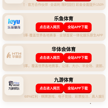
**英超赛季新动向揭示：曼城失落与车路士重返巅峰**
作为全球最受关注的足球联赛之一，英超总是充满惊喜和悬
念。今年的赛季同样不例外。在最近的两个月内，我们看到
了一些意想不到的趋势：曼城位居积分榜尾，车路士踞榜
首，而曼联则重归上半区。这三支球队的表现无疑给本赛季
的英超注入了新的变量。本文将深入分析这些变化背后隐藏
的原因，以及它们可能对赛季后半程带来的影响。
**曼城的意外下滑**