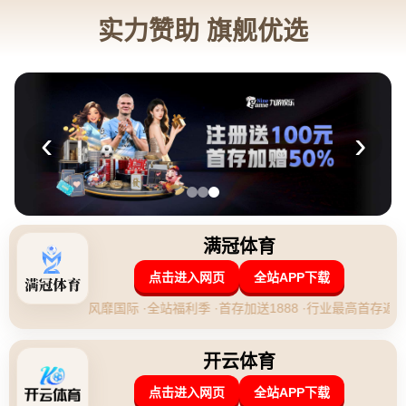
英超︱曼城近兩個月分數排包尾 車路士榜
首 曼聯重回「上半版」.
发布时间：2026-04-30 01:20:14