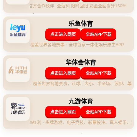
**真香！克里斯蒂5中4，得到11分，7板，1助——第三节三
分两连击扩大比分**
在篮球场上，无数个激动人心的时刻决定了一场比赛的胜
负。**昨晚，克里斯蒂凭借其出色的表现，再次证明了自己
的价值**。这场比赛中，克里斯蒂不仅凭借精准的投篮和顽
强的防守取得了优异的战绩，而且在第三节以两记连续的三
分球进一步扩大了比分差距，成为全场瞩目的焦点。
**克里斯蒂的完美表现**
克里斯蒂在这场比赛中**展现出了他独特的篮球天赋和顽强
的斗志**。5投4中的准确投篮让他轻松拿下11分，而在防守
端，他抢下7个篮板也为球队奠定了稳固的防线。不止于
此，他还贡献了1次助攻，为队友的得分创造了机会。