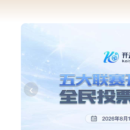
首页
公司简介
产品中心
新