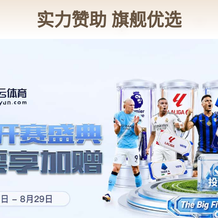
闻中心
联系方式