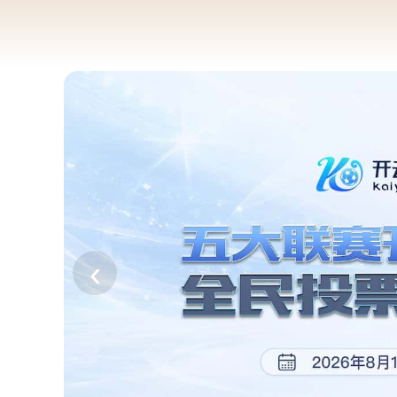
首页
公司简介
产品中心
新