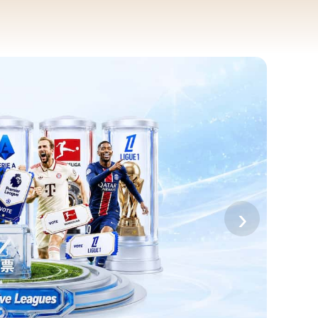
021-6375105
admin@new-haixing.com