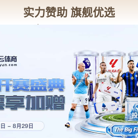
闻中心
联系方式