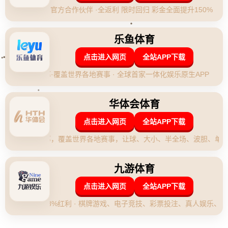
**国足伤兵满营飞迪拜，费南多突发状况缺席生死战**
在即将到来的世界杯预选赛中，中国国家足球队面临着严峻
的挑战。**伤病问题**成为了球队的一大困扰，尤其是在关
键时刻，主力球员费南多的缺席更是让球队雪上加霜。本文
将深入探讨国足目前的困境以及可能的应对策略。
**前言：**
在足球比赛中，伤病是不可避免的，但当伤病集中爆发时，
球队的整体实力和战术安排都会受到严重影响。对于中国国
家队来说，当前的伤病潮无疑是一个巨大的考验。**费南多
的缺席**，更是让球队在即将到来的生死战中面临更大的不
确定性。
**伤病潮的影响**