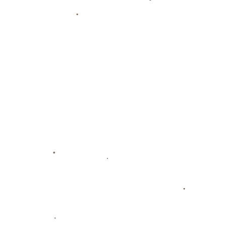
压逼抢与坚固的防守著称。拜仁在赛场上始终保持高效进攻，这
为赛事增添了诸多不确定性。