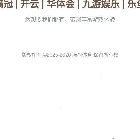
冠八强出炉：皇马曼城拜仁切尔西 意甲
发布时间：2026-04-30 01:20:14
**八强队伍**，包括实力强劲的皇马、曼城、拜仁、切尔西，以及来自
。**皇马**以其深厚的底蕴和丰富的欧冠经验，每次都能展现出强大的
发挥让人刮目相看。
文图斯、AC米兰、国际米兰**在过去几个赛季中，逐步增强了他们的国
观赏性的团队合作。