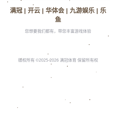
大呼过瘾。**法比奥**的双响和**祖伊**在第99分钟的点球
绝杀成为了比赛的最大亮点。
### 比赛背景
本场比赛是中超联赛的一场焦点战，长春亚泰和北京国安都
是联赛中的劲旅。两队在积分榜上竞争激烈，这场比赛的胜
负对双方的排名都有着重要影响。**长春亚泰**希望借助主
场之利全取三分，而**北京国安**则力求在客场有所斩获。
### 比赛过程
比赛一开始，双方就展开了激烈的对攻。**法比奥**在上半
场表现出色，他利用速度和技术连续突破国安的防线，并在
第20分钟和第35分钟分别攻入两球，为亚泰取得领先。**法
比奥**的出色表现不仅点燃了现场观众的热情，也让国安的
防线疲于应对。